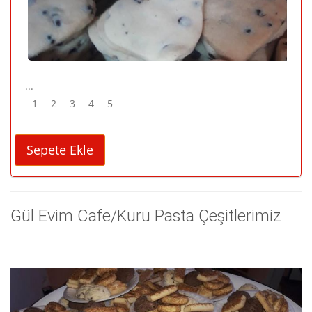
...
1
2
3
4
5
Gül Evim Cafe/Kuru Pasta Çeşitlerimiz