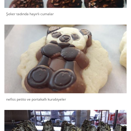
Şeker tadında hayırlı cumalar
nefiss petito ve portakallı kurabiyeler